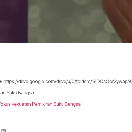
i : -> https://drive.google.com/drive/u/0/folders/18DQsQor2y
ian Suku Bangsa.
Fokus Kekuatan Pemikiran Suku Bangsa