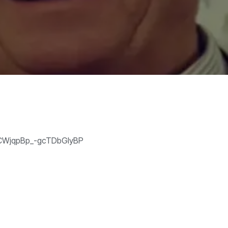
wapACWjqpBp_-gcTDbGIyBP