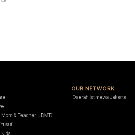
OUR NETWORK
are
Daerah Istimewa Jakarta
ve
 Mom & Teacher (LDMT)
Yusuf
 Kids