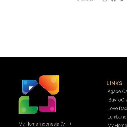
LINKS
Agape C
iBuyToGi
Love Dad
Lumbung 
My Home Indonesia (MHI)
My Home