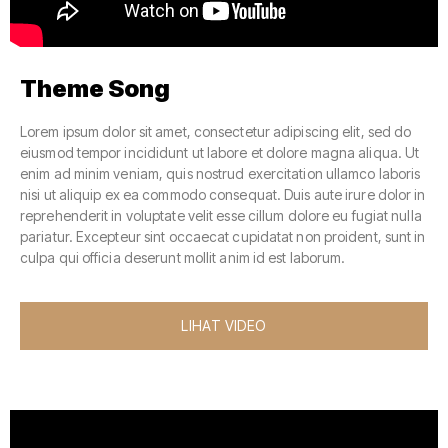
Theme Song
Lorem ipsum dolor sit amet, consectetur adipiscing elit, sed do
eiusmod tempor incididunt ut labore et dolore magna aliqua. Ut
enim ad minim veniam, quis nostrud exercitation ullamco laboris
nisi ut aliquip ex ea commodo consequat. Duis aute irure dolor in
reprehenderit in voluptate velit esse cillum dolore eu fugiat nulla
pariatur. Excepteur sint occaecat cupidatat non proident, sunt in
culpa qui officia deserunt mollit anim id est laborum.
LIHAT VIDEO