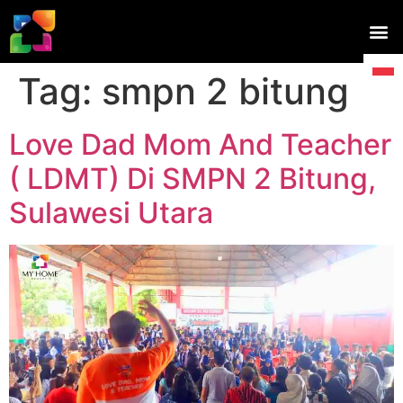
Tag:
smpn 2 bitung
Love Dad Mom And Teacher
( LDMT) Di SMPN 2 Bitung,
Sulawesi Utara