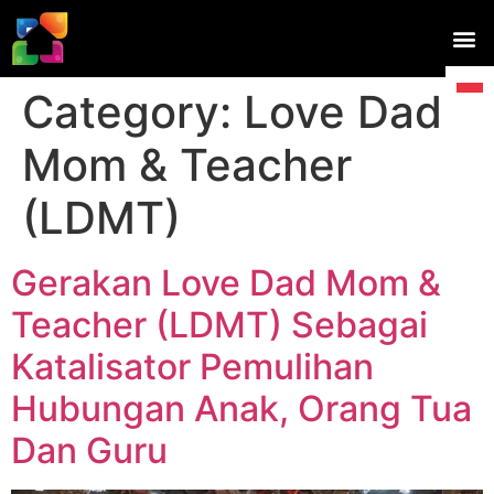
Category:
Love Dad
Mom & Teacher
(LDMT)
Gerakan Love Dad Mom &
Teacher (LDMT) Sebagai
Katalisator Pemulihan
Hubungan Anak, Orang Tua
Dan Guru