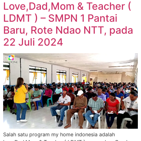
Love,Dad,Mom & Teacher (
LDMT ) – SMPN 1 Pantai
Baru, Rote Ndao NTT, pada
22 Juli 2024
Salah satu program my home indonesia adalah