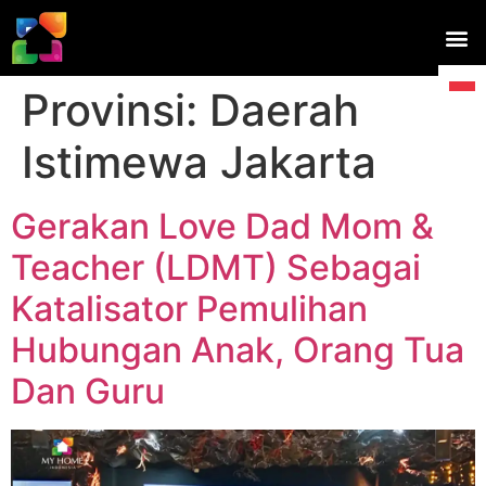
Provinsi:
Daerah
Istimewa Jakarta
Gerakan Love Dad Mom &
Teacher (LDMT) Sebagai
Katalisator Pemulihan
Hubungan Anak, Orang Tua
Dan Guru