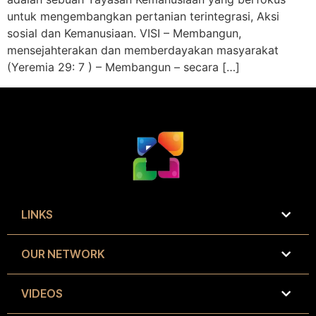
untuk mengembangkan pertanian terintegrasi, Aksi
sosial dan Kemanusiaan. VISI – Membangun,
mensejahterakan dan memberdayakan masyarakat
(Yeremia 29: 7 ) – Membangun – secara […]
LINKS
OUR NETWORK
VIDEOS